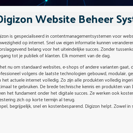
Digizon Website Beheer Sy
gizon is gespecialiseerd in contentmanagementsystemen voor websi
wezigheid op internet. Snel uw eigen informatie kunnen verandere
orslaggevend belang voor het uiteindelijke succes. Zonder tussen
gang tot je publiek of klanten. Elk moment van de dag.
het nu om standaard websites, e-shops of andere varianten gaat, de
fessioneel volgens de laatste technologien gebouwd, modulair, ge
 het actuele internet volledig. Zo zijn alle produkten volledig in
imaal te gebruiken. De brede technische kennis en produkten van Di
een het fundament onder het digitale succes. Ze werken ook koste
estering zich op korte termijn al terug.
pel, begrijpelijk, snel en kostenbesparend. Digizon helpt. Zowel i