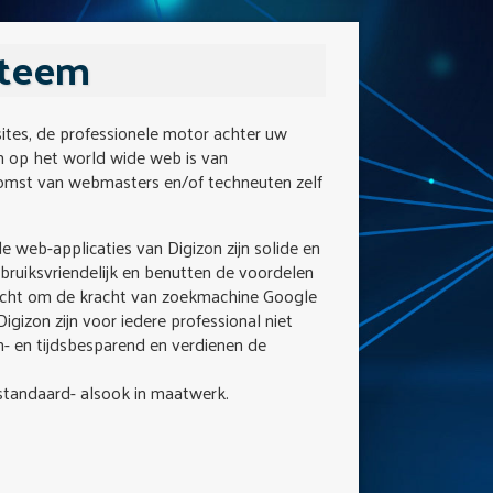
steem
tes, de professionele motor achter uw
n op het world wide web is van
komst van webmasters en/of techneuten zelf
 web-applicaties van Digizon zijn solide en
bruiksvriendelijk en benutten de voordelen
gericht om de kracht van zoekmachine Google
gizon zijn voor iedere professional niet
n- en tijdsbesparend en verdienen de
n standaard- alsook in maatwerk.