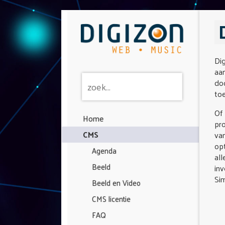
Di
aan
do
toe
Of 
Home
pro
CMS
van
opt
Agenda
all
Beeld
inv
Sim
Beeld en Video
CMS licentie
FAQ