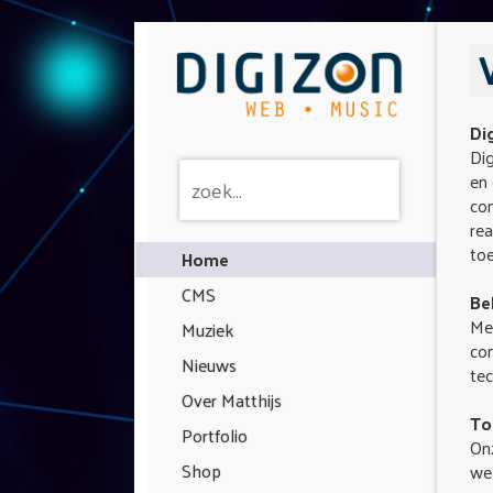
Di
Di
en 
co
rea
to
Home
CMS
Be
Me
Muziek
con
Nieuws
tec
Over Matthijs
To
Portfolio
Onz
Shop
web