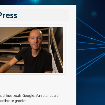
Press
machines zoals Google. Van standaard
online te groeien.