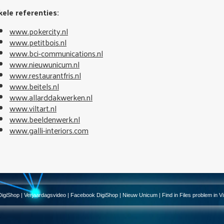
kele referenties:
www.pokercity.nl
www.petitbois.nl
www.bci-communications.nl
www.nieuwunicum.nl
www.restaurantfris.nl
www.beitels.nl
www.allarddakwerken.nl
www.viltart.nl
www.beeldenwerk.nl
www.galli-interiors.com
DigiShop
|
Verjaardagsvideo
|
Facebook DigiShop
|
Nieuw Unicum
|
Find in Files problem in V