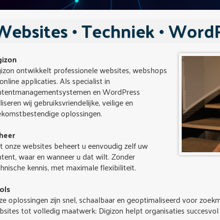
Websites • Techniek • Word
gizon
gizon ontwikkelt professionele websites, webshops
online applicaties. Als specialist in
ntentmanagementsystemen en WordPress
liseren wij gebruiksvriendelijke, veilige en
ekomstbestendige oplossingen.
heer
t onze websites beheert u eenvoudig zelf uw
tent, waar en wanneer u dat wilt. Zonder
hnische kennis, met maximale flexibiliteit.
ols
e oplossingen zijn snel, schaalbaar en geoptimaliseerd voor zoek
sites tot volledig maatwerk: Digizon helpt organisaties succesvol 