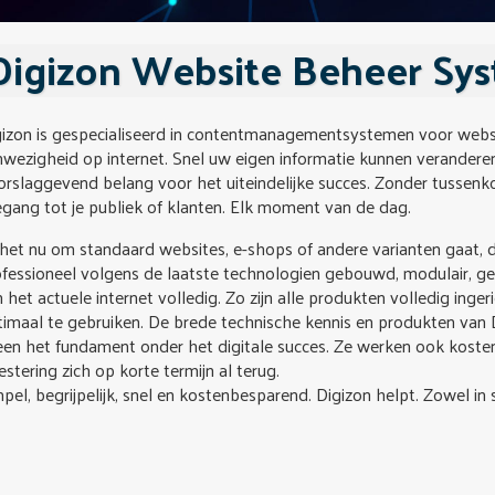
Digizon Website Beheer Sy
gizon is gespecialiseerd in contentmanagementsystemen voor websi
wezigheid op internet. Snel uw eigen informatie kunnen verandere
orslaggevend belang voor het uiteindelijke succes. Zonder tussen
gang tot je publiek of klanten. Elk moment van de dag.
het nu om standaard websites, e-shops of andere varianten gaat, de
fessioneel volgens de laatste technologien gebouwd, modulair, ge
 het actuele internet volledig. Zo zijn alle produkten volledig in
imaal te gebruiken. De brede technische kennis en produkten van Di
een het fundament onder het digitale succes. Ze werken ook koste
estering zich op korte termijn al terug.
pel, begrijpelijk, snel en kostenbesparend. Digizon helpt. Zowel i