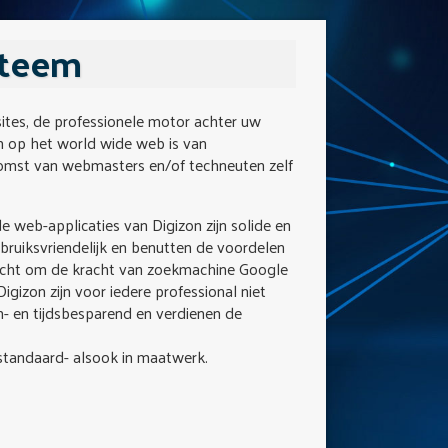
steem
tes, de professionele motor achter uw
n op het world wide web is van
komst van webmasters en/of techneuten zelf
 web-applicaties van Digizon zijn solide en
bruiksvriendelijk en benutten de voordelen
gericht om de kracht van zoekmachine Google
gizon zijn voor iedere professional niet
n- en tijdsbesparend en verdienen de
n standaard- alsook in maatwerk.