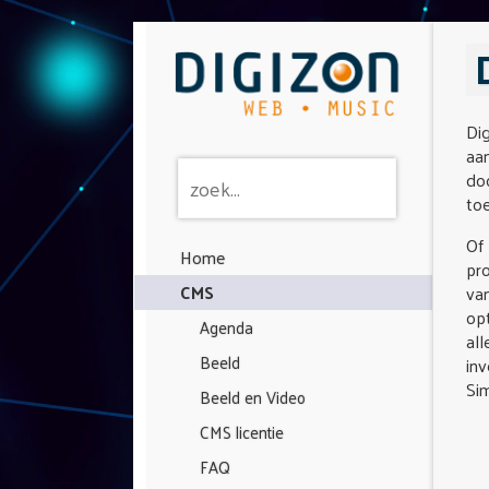
Di
aan
do
toe
Of 
Home
pro
CMS
van
opt
Agenda
all
Beeld
inv
Sim
Beeld en Video
CMS licentie
FAQ