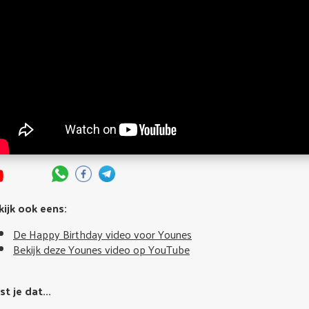
kijk ook eens:
De Happy Birthday video voor Younes
Bekijk deze Younes video op YouTube
t je dat...