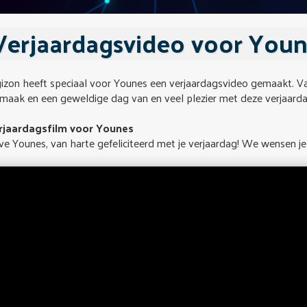
Verjaardagsvideo voor You
izon heeft speciaal voor Younes een verjaardagsvideo gemaakt. Van
maak en een geweldige dag van en veel plezier met deze verjaardag
rjaardagsfilm voor Younes
ve Younes, van harte gefeliciteerd met je verjaardag! We wensen je e