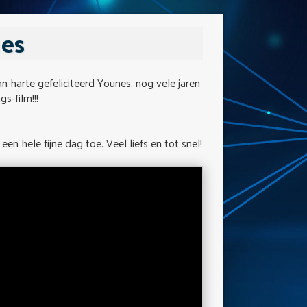
nes
 harte gefeliciteerd Younes, nog vele jaren
s-film!!!
en hele fijne dag toe. Veel liefs en tot snel!