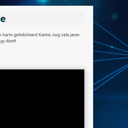
ne
harte gefeliciteerd Karine, nog vele jaren
s-film!!!