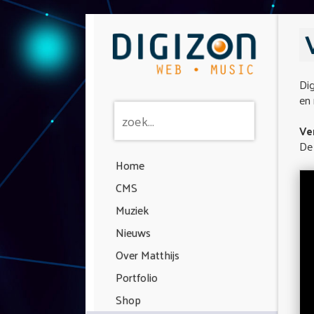
Dig
en 
Ve
De 
Home
CMS
Muziek
Nieuws
Over Matthijs
Portfolio
Shop