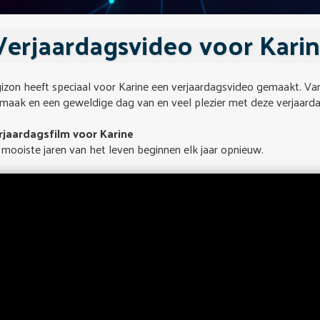
Verjaardagsvideo voor Kari
izon heeft speciaal voor Karine een verjaardagsvideo gemaakt. Van 
maak en een geweldige dag van en veel plezier met deze verjaardag
rjaardagsfilm voor Karine
mooiste jaren van het leven beginnen elk jaar opnieuw.