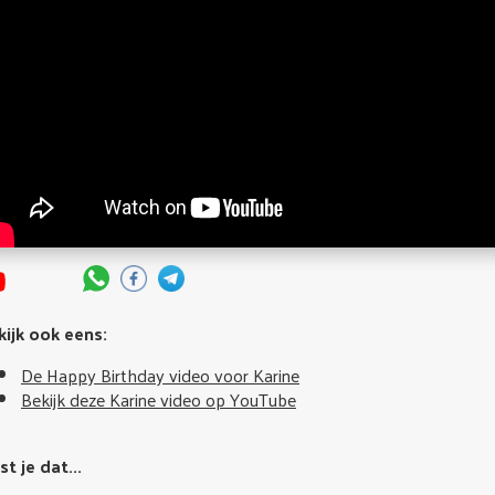
kijk ook eens:
De Happy Birthday video voor Karine
Bekijk deze Karine video op YouTube
t je dat...