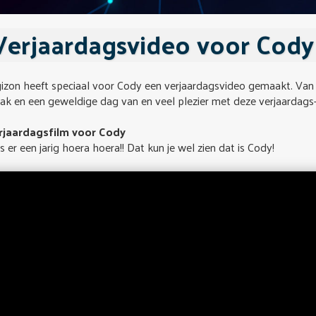
Verjaardagsvideo voor Cody
izon heeft speciaal voor Cody een verjaardagsvideo gemaakt. Van h
k en een geweldige dag van en veel plezier met deze verjaardags-f
rjaardagsfilm voor Cody
is er een jarig hoera hoera!! Dat kun je wel zien dat is Cody!