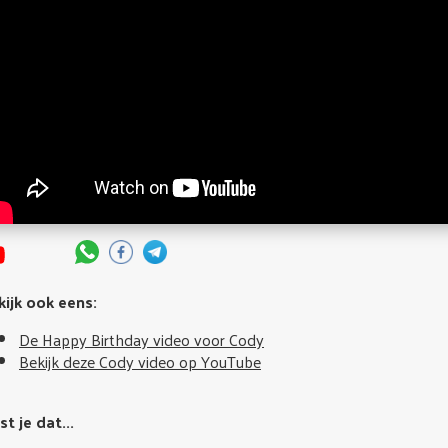
kijk ook eens:
De Happy Birthday video voor Cody
Bekijk deze Cody video op YouTube
t je dat...