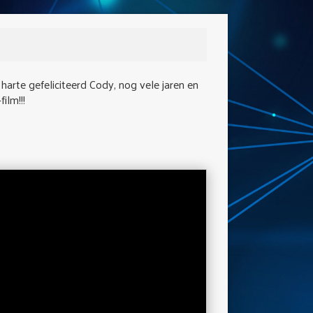
arte gefeliciteerd Cody, nog vele jaren en
ilm!!!