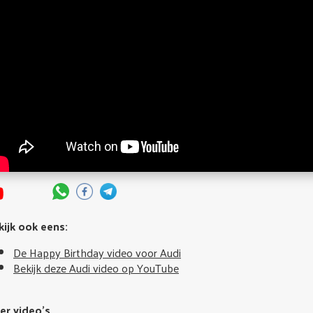
kijk ook eens:
De Happy Birthday video voor Audi
Bekijk deze Audi video op YouTube
r video's...