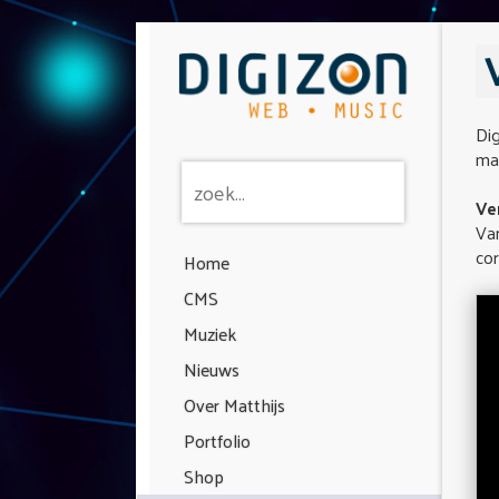
Dig
maa
Ve
Van
co
Home
CMS
Muziek
Nieuws
Over Matthijs
Portfolio
Shop