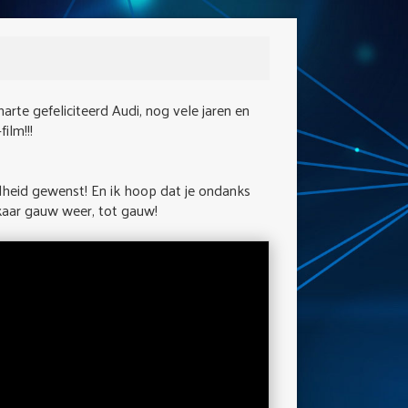
rte gefeliciteerd Audi, nog vele jaren en
ilm!!!
dheid gewenst! En ik hoop dat je ondanks
kaar gauw weer, tot gauw!