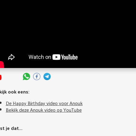
kijk ook eens:
De Happy Birthday video voor Anouk
Bekijk deze Anouk video op YouTube
t je dat...