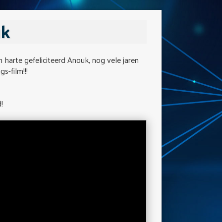
uk
harte gefeliciteerd Anouk, nog vele jaren
s-film!!!
!