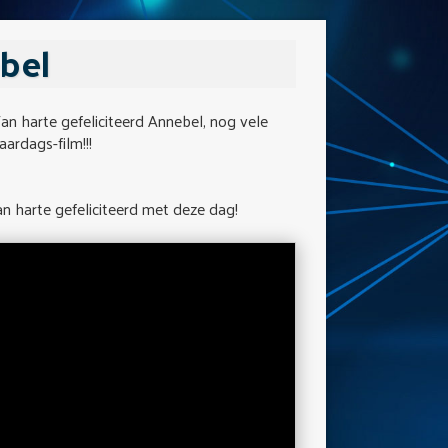
bel
n harte gefeliciteerd Annebel, nog vele
ardags-film!!!
Van harte gefeliciteerd met deze dag!