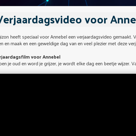
Verjaardagsvideo voor Anne
izon heeft speciaal voor Annebel een verjaardagsvideo gemaakt. Va
en en maak en een geweldige dag van en veel plezier met deze verja
rjaardagsfilm voor Annebel
ben je oud en word je grijzer, je wordt elke dag een beetje wijzer. 