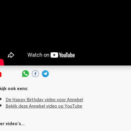
kijk ook eens:
De Happy Birthday video voor Annebel
Bekijk deze Annebel video op YouTube
r video's...