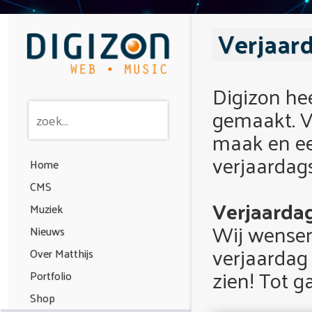
Verjaard
Digizon hee
gemaakt. Va
maak en ee
verjaardags
Home
CMS
Verjaardag
Muziek
Wij wensen 
Nieuws
verjaardag
Over Matthijs
zien! Tot g
Portfolio
Shop