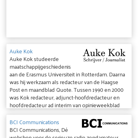
Auke Kok
Auke Kok studeerde
maatschappijgeschiedenis
aan de Erasmus Universiteit in Rotterdam. Daarna
was hij werkzaam als redacteur van de Haagse
Post en maandblad Quote. Tussen 1990 en 2000
was Kok redacteur, adjunct-hoofdredacteur en
hoofdredacteur ad interim van opinieweekblad
HP/De Tijd, daarna stapte hij als redactiechef over
naar het Radio 1 Journaal. In 2004 vestigde Kok
BCI Communications
zich als zelfstandig journalist en boekenschrijver.
BCI Communications, Dé
webshop voor de serieuze radio zendamateur.