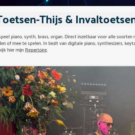
Toetsen-Thijs & Invaltoetsen
speel piano, synth, brass, organ. Direct inzetbaar voor alle soorten 
len of mee te spelen. In bezit van digitale piano, synthesizers, keyta
ijk hier mijn
Repertoire
.