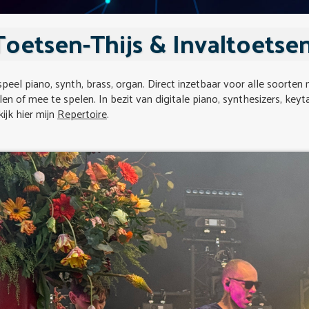
Toetsen-Thijs & Invaltoetsen
speel piano, synth, brass, organ. Direct inzetbaar voor alle soorten 
len of mee te spelen. In bezit van digitale piano, synthesizers, keyta
ijk hier mijn
Repertoire
.