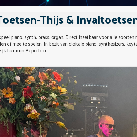
Toetsen-Thijs & Invaltoetsen
speel piano, synth, brass, organ. Direct inzetbaar voor alle soorten 
len of mee te spelen. In bezit van digitale piano, synthesizers, keyta
ijk hier mijn
Repertoire
.