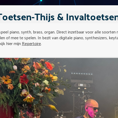
Toetsen-Thijs & Invaltoetsen
speel piano, synth, brass, organ. Direct inzetbaar voor alle soorten 
len of mee te spelen. In bezit van digitale piano, synthesizers, keyta
ijk hier mijn
Repertoire
.